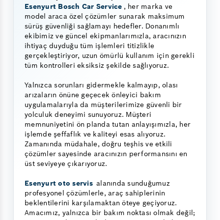
Esenyurt Bosch Car Service
, her marka ve
model araca özel çözümler sunarak maksimum
sürüş güvenliği sağlamayı hedefler. Donanımlı
ekibimiz ve güncel ekipmanlarımızla, aracınızın
ihtiyaç duyduğu tüm işlemleri titizlikle
gerçekleştiriyor, uzun ömürlü kullanım için gerekli
tüm kontrolleri eksiksiz şekilde sağlıyoruz.
Yalnızca sorunları gidermekle kalmayıp, olası
arızaların önüne geçecek önleyici bakım
uygulamalarıyla da müşterilerimize güvenli bir
yolculuk deneyimi sunuyoruz. Müşteri
memnuniyetini ön planda tutan anlayışımızla, her
işlemde şeffaflık ve kaliteyi esas alıyoruz.
Zamanında müdahale, doğru teşhis ve etkili
çözümler sayesinde aracınızın performansını en
üst seviyeye çıkarıyoruz.
Esenyurt oto servis
alanında sunduğumuz
profesyonel çözümlerle, araç sahiplerinin
beklentilerini karşılamaktan öteye geçiyoruz.
Amacımız, yalnızca bir bakım noktası olmak değil;