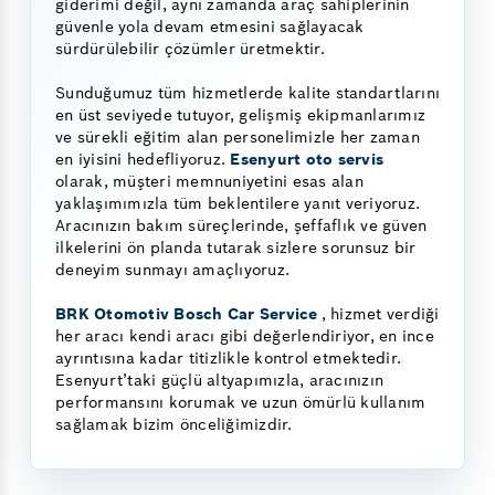
giderimi değil, aynı zamanda araç sahiplerinin
güvenle yola devam etmesini sağlayacak
sürdürülebilir çözümler üretmektir.
Sunduğumuz tüm hizmetlerde kalite standartlarını
en üst seviyede tutuyor, gelişmiş ekipmanlarımız
ve sürekli eğitim alan personelimizle her zaman
en iyisini hedefliyoruz.
Esenyurt oto servis
olarak, müşteri memnuniyetini esas alan
yaklaşımımızla tüm beklentilere yanıt veriyoruz.
Aracınızın bakım süreçlerinde, şeffaflık ve güven
ilkelerini ön planda tutarak sizlere sorunsuz bir
deneyim sunmayı amaçlıyoruz.
BRK Otomotiv Bosch Car Service
, hizmet verdiği
her aracı kendi aracı gibi değerlendiriyor, en ince
ayrıntısına kadar titizlikle kontrol etmektedir.
Esenyurt’taki güçlü altyapımızla, aracınızın
performansını korumak ve uzun ömürlü kullanım
sağlamak bizim önceliğimizdir.