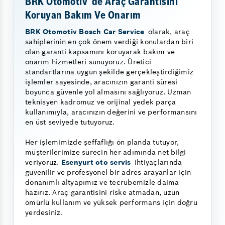
BRK Otomotiv´de Araç Garantisini
Koruyan Bakım Ve Onarım
BRK Otomotiv Bosch Car Service
olarak, araç
sahiplerinin en çok önem verdiği konulardan biri
olan garanti kapsamını koruyarak bakım ve
onarım hizmetleri sunuyoruz. Üretici
standartlarına uygun şekilde gerçekleştirdiğimiz
işlemler sayesinde, aracınızın garanti süresi
boyunca güvenle yol almasını sağlıyoruz. Uzman
teknisyen kadromuz ve orijinal yedek parça
kullanımıyla, aracınızın değerini ve performansını
en üst seviyede tutuyoruz.
Her işlemimizde şeffaflığı ön planda tutuyor,
müşterilerimize sürecin her adımında net bilgi
veriyoruz.
Esenyurt oto servis
ihtiyaçlarında
güvenilir ve profesyonel bir adres arayanlar için
donanımlı altyapımız ve tecrübemizle daima
hazırız. Araç garantisini riske atmadan, uzun
ömürlü kullanım ve yüksek performans için doğru
yerdesiniz.