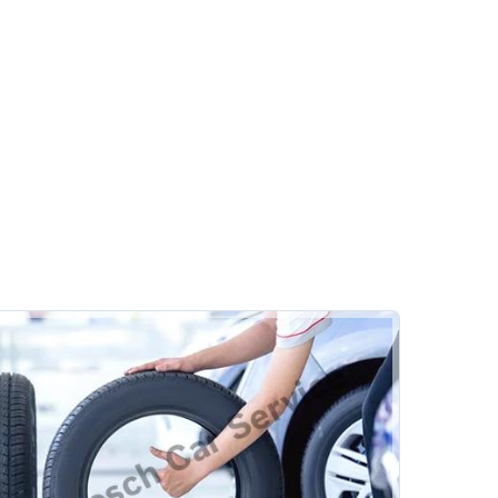
Motor
Yağ & Filtre Değişimi
BRK Otomotiv Bcs
Lastik
Rehber
Hizmetlerimiz