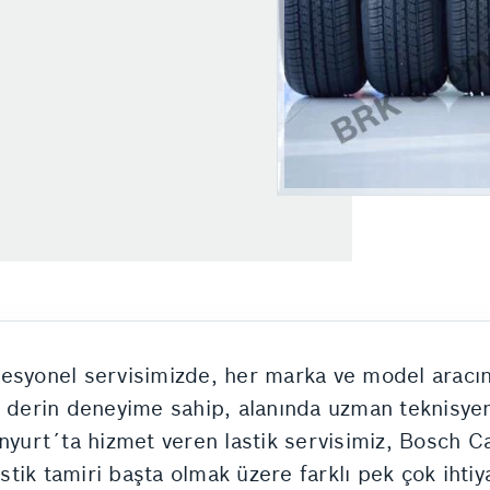
esyonel servisimizde, her marka ve model aracını
e derin deneyime sahip, alanında uzman teknisyen
nyurt´ta hizmet veren lastik servisimiz, Bosch Ca
astik tamiri başta olmak üzere farklı pek çok ihtiya