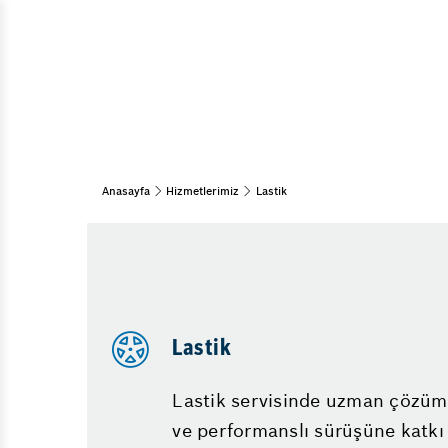
Araç Bakım & Onarım
Bahar Bakımı
Muayene Ve Bakım
Kış Bakımı
Periyodik Bakım
Anasayfa
Hizmetlerimiz
Lastik
Fren Sistemleri
Fren Onarımı
Diğer Hizmetlerimiz
Emniyet Sistemleri
Lastik
Lastik servisinde uzman çözümle
ve performanslı sürüşüne katkı 