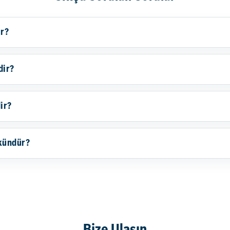
ir?
dir?
ir?
kündür?