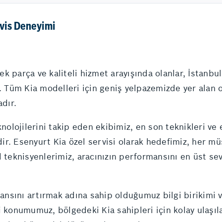
rvis Deneyimi
dek parça ve kaliteli hizmet arayışında olanlar, İstanbu
. Tüm Kia modelleri için geniş yelpazemizde yer alan or
adır.
lojilerini takip eden ekibimiz, en son teknikleri ve e
r. Esenyurt Kia özel servisi olarak hedefimiz, her müş
l teknisyenlerimiz, aracınızın performansını en üst sev
nsını artırmak adına sahip olduğumuz bilgi birikimi v
 konumumuz, bölgedeki Kia sahipleri için kolay ulaşılab