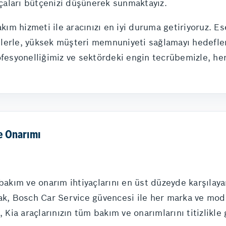
arçaları bütçenizi düşünerek sunmaktayız.
m hizmeti ile aracınızı en iyi duruma getiriyoruz. Es
lerle, yüksek müşteri memnuniyeti sağlamayı hedeflem
ofesyonelliğimiz ve sektördeki engin tecrübemizle, he
e Onarımı
 bakım ve onarım ihtiyaçlarını en üst düzeyde karşılay
rak, Bosch Car Service güvencesi ile her marka ve mo
ia araçlarınızın tüm bakım ve onarımlarını titizlikle g