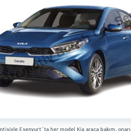
tisiyle Esenyurt´ta her model Kia araca bakım, onarı