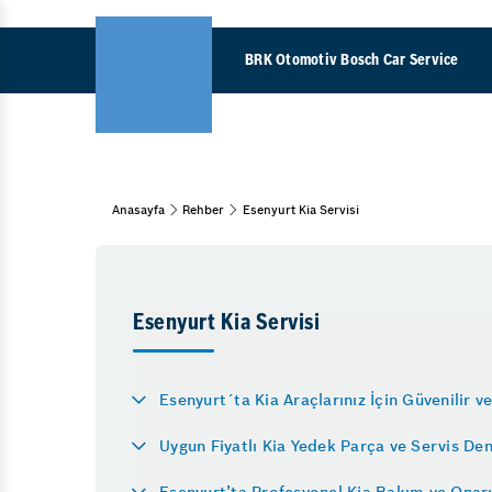
BRK Otomotiv Bosch Car Service
Anasayfa
Rehber
Esenyurt Kia Servisi
Araç Bakım & Onarım
Bahar Bakımı
Muayene Ve Bakım
Kış Bakımı
Esenyurt Kia Servisi
Periyodik Bakım
Fren Sistemleri
Esenyurt´ta Kia Araçlarınız İçin Güvenilir ve
Fren Onarımı
Uygun Fiyatlı Kia Yedek Parça ve Servis De
Diğer Hizmetlerimiz
Esenyurt’ta Profesyonel Kia Bakım ve Onar