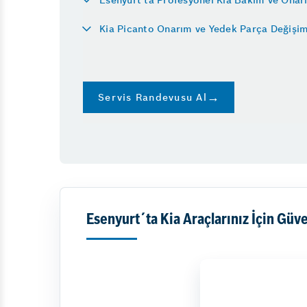
Emniyet Sistemleri
Kia Picanto Onarım ve Yedek Parça Değişim
Servis Randevusu Al
Esenyurt´ta Kia Araçlarınız İçin Güven